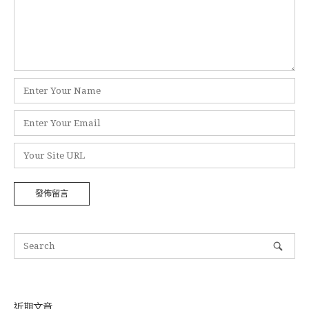
*
顯
示
名
電
稱
子
*
郵
個
件
人
地
網
址
站
*
網
址
近期文章